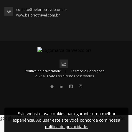
contato@beloriotravel.com.br
www.beloriotravel.com.br
Política de privacidade
|
Termos e Condições
2022 © Todos os direitos reservados.
Este website usa cookies para garantir uma melhor
google.com, pub-3556062347777468, DIRECT, f08c47fec0942fa0
experiência. Ao usar este site você concorda com nossa
política de privacidade.